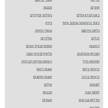
אתרים
מצגות
באנרים דיגיטלים
ניוזלטר ומיילרים
ביגוד בהתאמה ועיצוב אישי
ניירת
גלויות פירסום
עמודי נחיתה
דגלים
פולדרים
הזמנות
פוסטרים ורול-אפים
חוברות וקטלוגים
פלאיירים ודפי מוצר
חתימות מייל
רשתות ומדיות חברתית
כרטיסי ביקור
שונות דפוס
כרטיסי ברכה
שונות מיתוגים
לוגואים
שילוט
לוחות שנה
תבניות
מדליות וגביעים
תעודות
מודעות