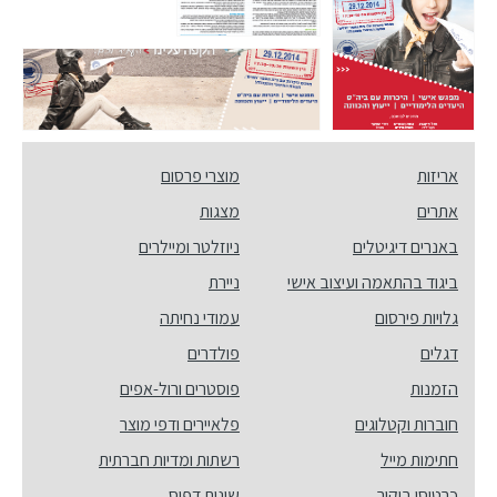
אריזות
מוצרי פרסום
אתרים
מצגות
באנרים דיגיטלים
ניוזלטר ומיילרים
ביגוד בהתאמה ועיצוב אישי
ניירת
גלויות פירסום
עמודי נחיתה
דגלים
פולדרים
הזמנות
פוסטרים ורול-אפים
חוברות וקטלוגים
פלאיירים ודפי מוצר
חתימות מייל
רשתות ומדיות חברתית
כרטיסי ביקור
שונות דפוס